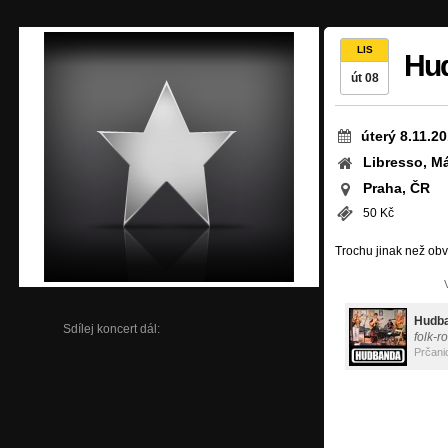
LIS
Hu
út 08
úterý 8.11.2
Libresso, M
Praha, ČR
50 Kč
Trochu jinak než obvyk
Hudb
Sdílej koncert dál:
folk-r
Prčani