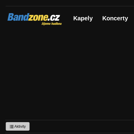
Bandzone.cz
Kapely
Koncerty
žijeme hudbou
Aktivity