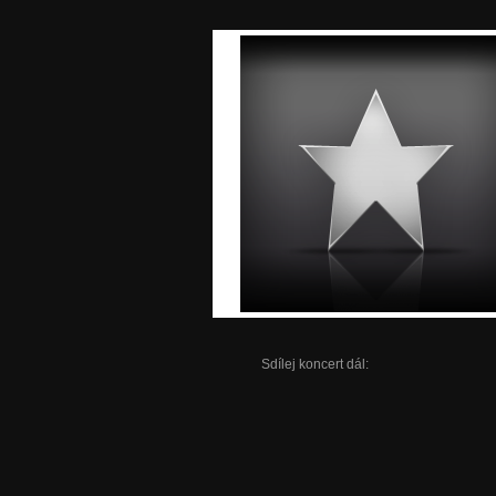
Sdílej koncert dál: