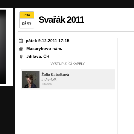
PRO
Svařák 2011
pá 09
pátek 9.12.2011 17:15
Masarykovo nám.
Jihlava, ČR
VYSTUPUJÍCÍ KAPELY:
Žofie Kabelková
indie-folk
Jihlava