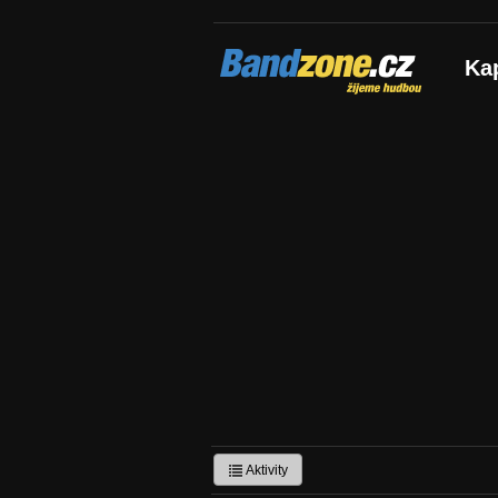
Bandzone.cz
Ka
žijeme hudbou
Aktivity