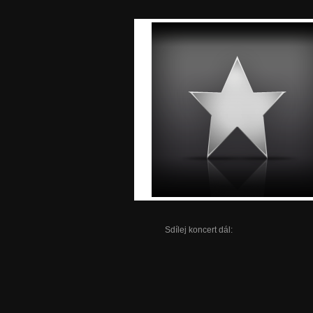
Sdílej koncert dál: