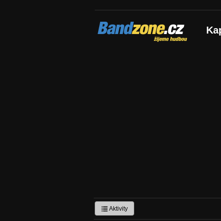
Bandzone.cz
Ka
žijeme hudbou
Aktivity