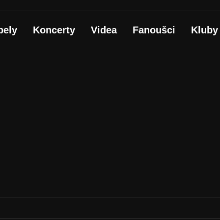
pely
Koncerty
Videa
Fanoušci
Kluby