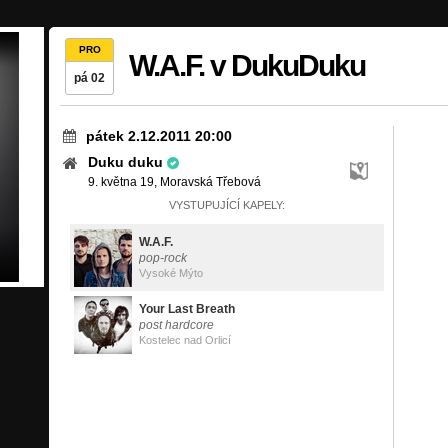
PRO
W.A.F. v DukuDuku
pá 02
pátek 2.12.2011 20:00
Duku duku
9. května 19, Moravská Třebová
VYSTUPUJÍCÍ KAPELY:
W.A.F.
pop-rock
Vysoké Mýto
Your Last Breath
post hardcore
Kostelec nad Orlicí