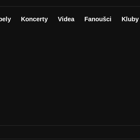
pely
Koncerty
Videa
Fanoušci
Kluby