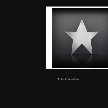
Sdílej koncert dál: