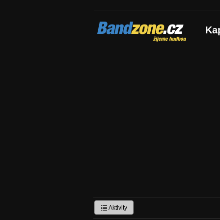
Bandzone.cz
Ka
žijeme hudbou
Aktivity