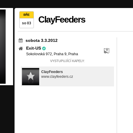
BŘE
ClayFeeders
so 03
sobota 3.3.2012
Exit-US
Sokolovská 972, Praha 9, Praha
VYSTUPUJÍCÍ KAPELY:
ClayFeeders
www.clayfeeders.cz