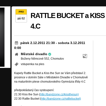
PRO
RATTLE BUCKET a KISS 
pá 02
4.C
pátek 2.12.2011 21:30
-
sobota 3.12.2011
0:00
Městské divadlo
Boženy Němcové 552, Chomutov
vstupenka na ples
Kapely Rattle Bucket a Kiss the Sun se Vám představí 2.
prosince v dolním Sále v Městském Divadle v Chomutově
na maturitním plese chomutovského Gymnázia třídy 4.C
předpokládaný čas vystoupení:
21:30 Kiss the Sun (
http://bandzone.cz/kissthesun)
22:30 Rattle Bucket (
http://bandzone.cz/rattlebucket)