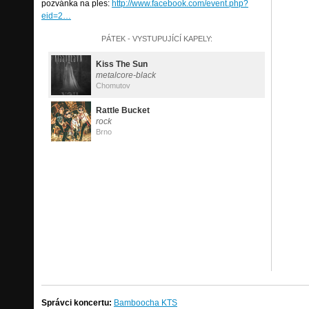
pozvánka na ples:
http://www.facebook.com/event.php?
eid=2…
PÁTEK - VYSTUPUJÍCÍ KAPELY:
Kiss The Sun
metalcore-black
Chomutov
Rattle Bucket
rock
Brno
Správci koncertu:
Bamboocha KTS