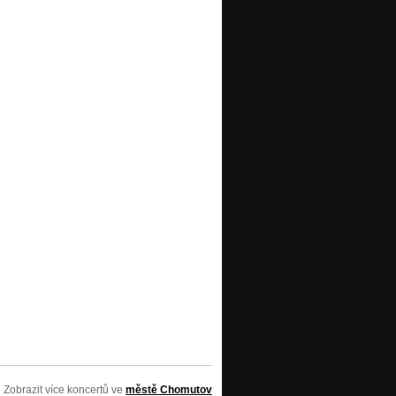
Zobrazit více koncertů ve
městě Chomutov