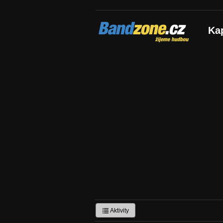
Bandzone.cz
Ka
žijeme hudbou
Aktivity