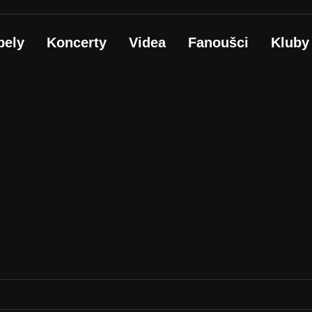
pely
Koncerty
Videa
Fanoušci
Kluby