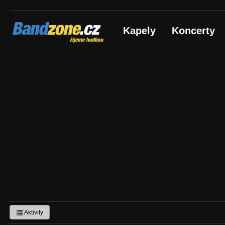
Bandzone.cz
Kapely
Koncerty
žijeme hudbou
Aktivity