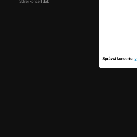
Sdílej koncert dál:
Správci koncertu:
v