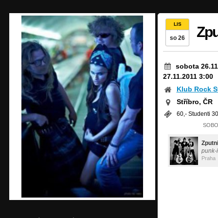
LIS
Zpu
so 26
sobota 26.11
27.11.2011 3:00
Klub Rock S
Stříbro, ČR
60,- Studenti 30
SOBOT
Zputn
punk-i
Praha