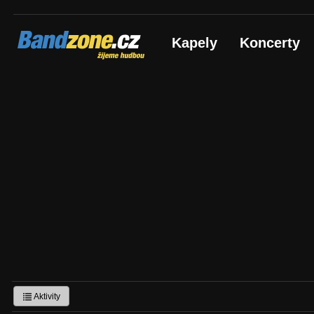
Bandzone.cz
Kapely
Koncerty
žijeme hudbou
Aktivity