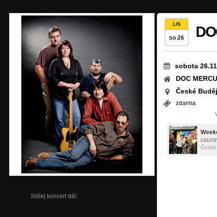
LIS
DOC
so 26
sobota 26.11
DOC MERCU
České Buděj
zdarma
Week
count
České 
Sdílej koncert dál: