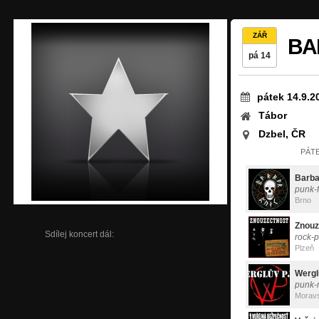
ZÁŘ
BA
pá 14
pátek 14.9.2
Tábor
Dzbel, ČR
PÁTE
Barba
punk-f
Brno
Znouz
Sdílej koncert dál:
rock-
Plzeň
Wergl
punk-
Morav