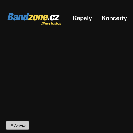
Bandzone.cz
Kapely
Koncerty
žijeme hudbou
Aktivity