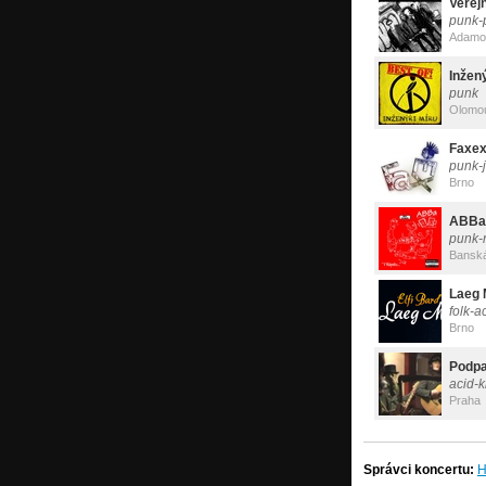
Veřej
punk-
Adamo
Inžen
punk
Olomo
Faxe
punk-
Brno
ABBa
punk-
Banská
Laeg 
folk-a
Brno
acid-
Praha
Správci koncertu: