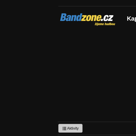
Bandzone.cz
Ka
žijeme hudbou
Aktivity