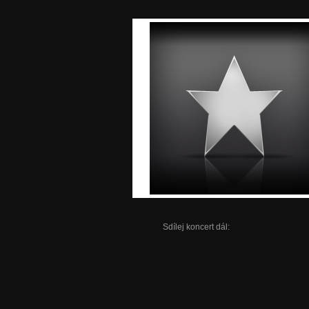
Sdílej koncert dál: