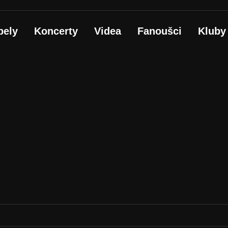
pely
Koncerty
Videa
Fanoušci
Kluby