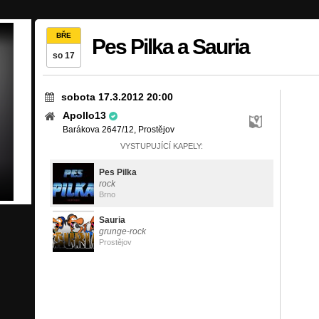
BŘE
Pes Pilka a Sauria
so 17
sobota 17.3.2012 20:00
Apollo13
Barákova 2647/12, Prostějov
VYSTUPUJÍCÍ KAPELY:
Pes Pilka
rock
Brno
Sauria
grunge-rock
Prostějov