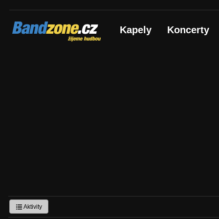
Bandzone.cz
Kapely
Koncerty
žijeme hudbou
Aktivity