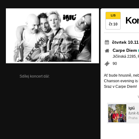
LIS
Kon
čt 10
čtvrtek 10.1
Carpe Diem
Jičínská 2285, 
90
Ať bude hnusně, nebo
Sdílej koncert dál:
Chanson evening is 
Sraz v Carpe Diem!
Iglú
funk-f
Praha