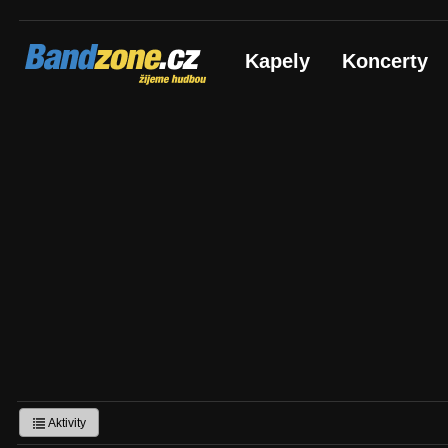
Bandzone.cz
Kapely
Koncerty
žijeme hudbou
Aktivity