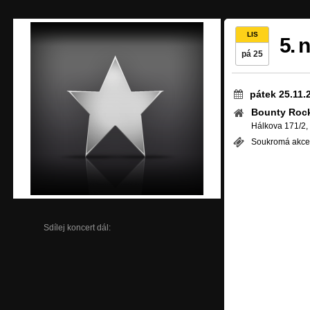
LIS
5. 
pá 25
pátek 25.11.
Bounty Rock
Hálkova 171/2
Soukromá akce 
Sdílej koncert dál: