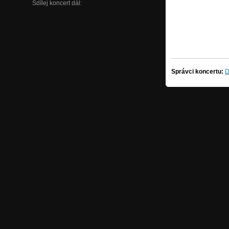
Sdílej koncert dál:
Správci koncertu:
D