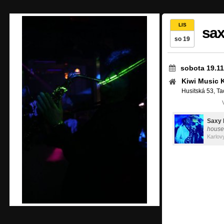
LIS
sax
so 19
sobota 19.11
Kiwi Music 
Husitská 53, T
Saxy
house
Karlov