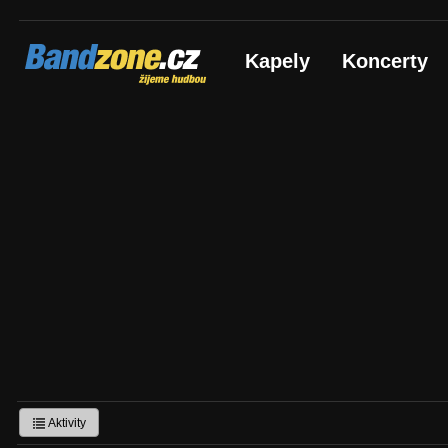
Bandzone.cz
Kapely
Koncerty
žijeme hudbou
Aktivity