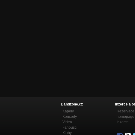
Bandzone.cz
Inzerce a o
Kapely
Rezervace 
Koncerty
homepage
Videa
Inzerce
Fanoušci
Kluby