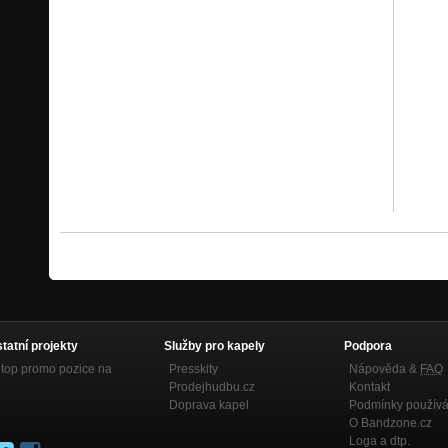
statní projekty
Služby pro kapely
Podpora
top promo pozice na
Presskity
Nápověda &
FAQ
Prodejhudbu.cz
Kontakt
Doprava kapel
Podmínky používá
O Bandzone.cz
Loga a dtp.