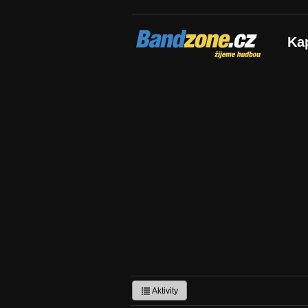
Bandzone.cz
Ka
žijeme hudbou
Aktivity