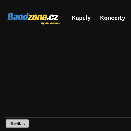
Bandzone.cz
Kapely
Koncerty
žijeme hudbou
Aktivity