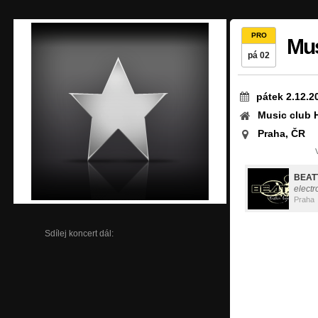
PRO
Mus
pá 02
pátek 2.12.2
Music club 
Praha, ČR
BEAT
electr
Praha
Sdílej koncert dál: