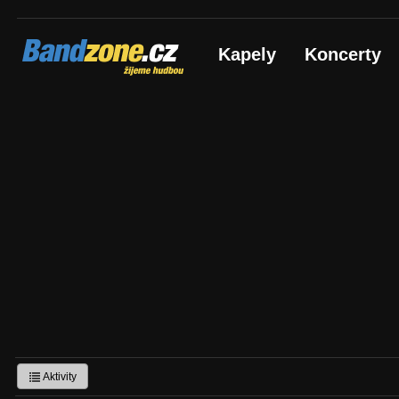
Bandzone.cz
Kapely
Koncerty
žijeme hudbou
Aktivity