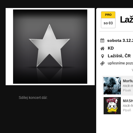
PRO
Laž
so 03
sobota 3.12.
KD
Lažiště, ČR
upřesníme pozd
Morfi
rock-
Písek
Sdílej koncert dál:
MASH
rock-h
Plzeň