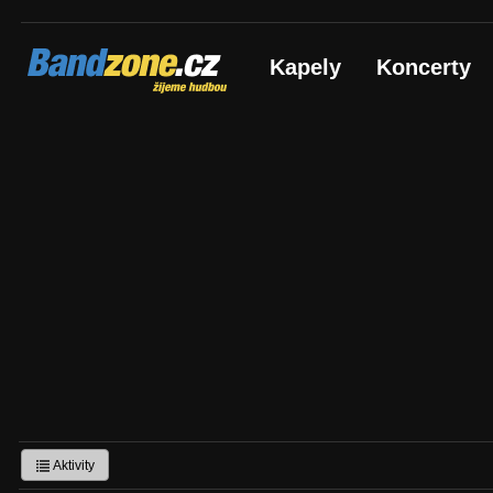
Bandzone.cz
Kapely
Koncerty
žijeme hudbou
Aktivity