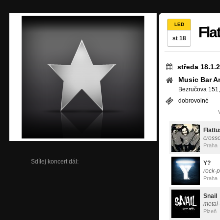
LED
Fla
st 18
středa 18.1.
Music Bar A
Bezručova 151,
dobrovolné
Flattu
cross
Praha
Sdílej koncert dál:
Y?
rock-
Praha
Snail
metal
Plzeň