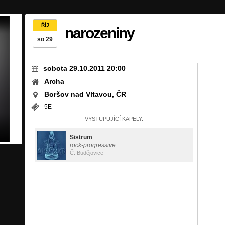
ŘÍJ
narozeniny
so 29
sobota 29.10.2011 20:00
Archa
Boršov nad Vltavou, ČR
5E
VYSTUPUJÍCÍ KAPELY:
Sistrum
rock-progressive
Č. Budějovice