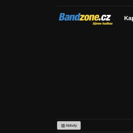
Bandzone.cz
Ka
žijeme hudbou
Aktivity