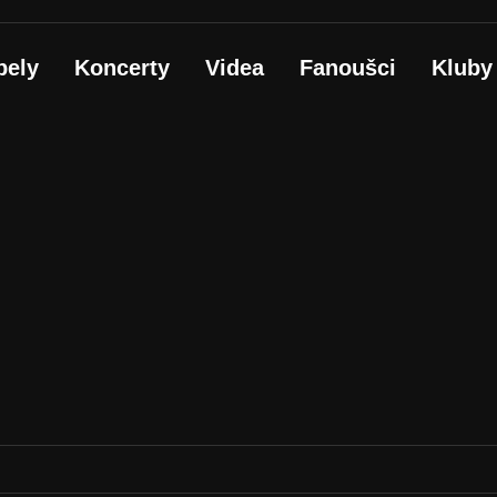
pely
Koncerty
Videa
Fanoušci
Kluby