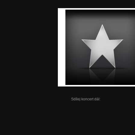
Sdílej koncert dál: