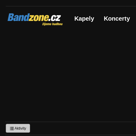
Bandzone.cz
Kapely
Koncerty
žijeme hudbou
Aktivity