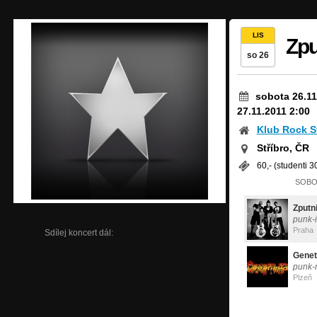
LIS
Zpu
so 26
sobota 26.11
27.11.2011 2:00
Klub Rock S
Stříbro, ČR
60,- (studenti 30
SOBOT
Zputn
punk-i
Praha
Sdílej koncert dál:
Genet
punk-
Plzeň