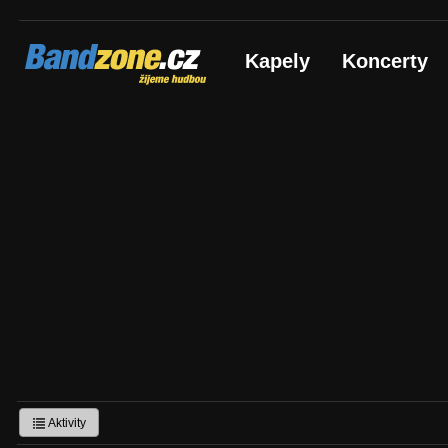
Bandzone.cz
Kapely
Koncerty
žijeme hudbou
Aktivity