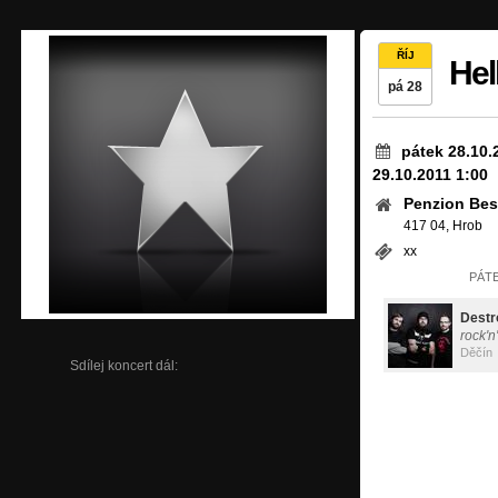
ŘÍJ
Hel
pá 28
pátek 28.10.
29.10.2011 1:00
Penzion Be
417 04, Hrob
xx
PÁTE
Destr
rock'n'
Děčín
Sdílej koncert dál: