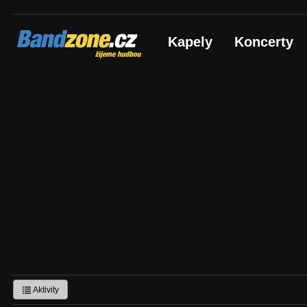
Bandzone.cz
Kapely
Koncerty
žijeme hudbou
Aktivity