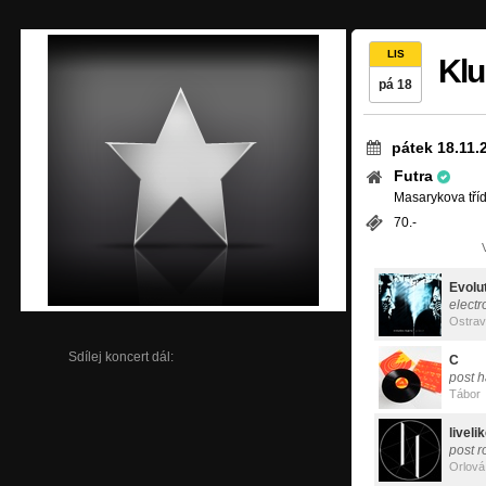
LIS
Klu
pá 18
pátek 18.11.
Futra
Masarykova tříd
70.-
Evolu
electr
Ostra
Sdílej koncert dál:
C
post h
Tábor
liveli
post r
Orlová