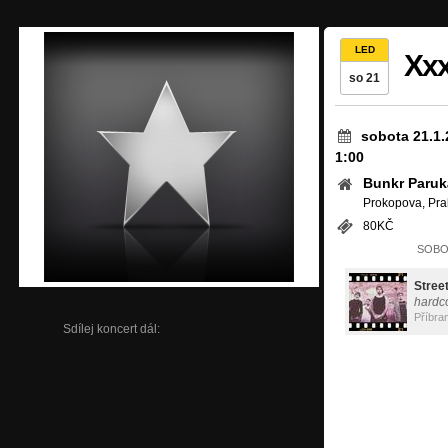
LED
Xxx
so 21
sobota 21.1.
1:00
Bunkr Paruk
Prokopova, Pra
80KČ
SOBOT
Street
hardc
Příbra
Sdílej koncert dál: