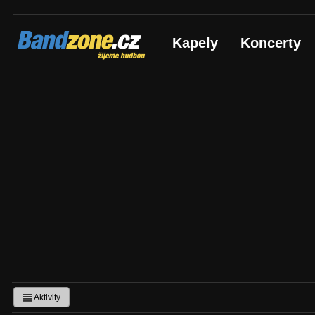
Bandzone.cz
Kapely
Koncerty
žijeme hudbou
Aktivity