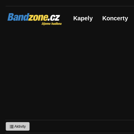
Bandzone.cz
Kapely
Koncerty
žijeme hudbou
Aktivity