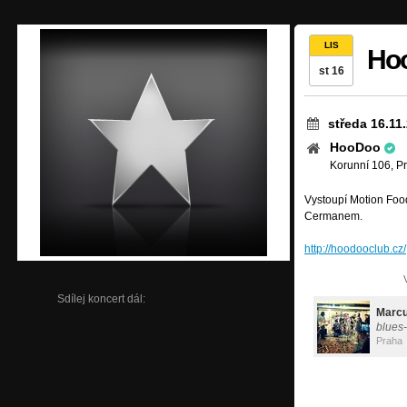
LIS
Hoo
st 16
středa 16.11
HooDoo
Korunní 106, P
Vystoupí Motion Food
Cermanem.
http://hoodooclub.cz/
Sdílej koncert dál:
Marcu
blues
Praha