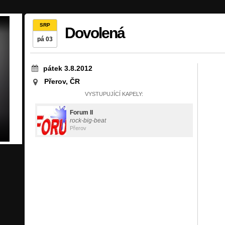
SRP
Dovolená
pá 03
pátek 3.8.2012
Přerov, ČR
VYSTUPUJÍCÍ KAPELY:
Forum II
rock-big-beat
Přerov