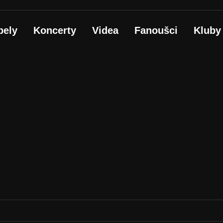
pely
Koncerty
Videa
Fanoušci
Kluby