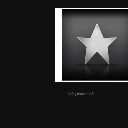
Sdílej koncert dál: