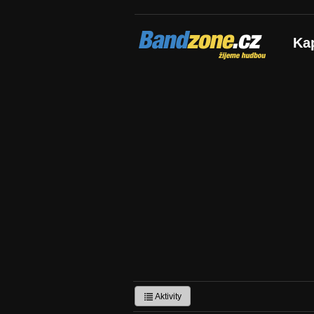
Bandzone.cz
Ka
žijeme hudbou
Aktivity