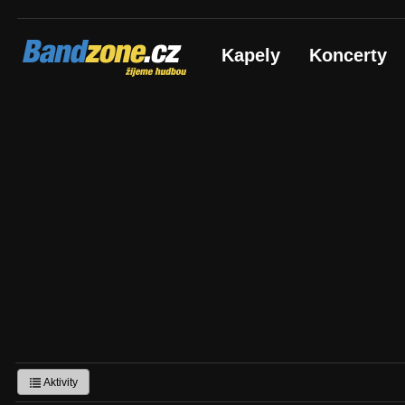
Bandzone.cz
Kapely
Koncerty
žijeme hudbou
Aktivity