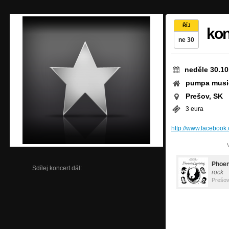
ŘÍJ
kon
ne 30
neděle 30.10
pumpa musi
Prešov, SK
3 eura
http://www.faceboo
Phoen
Sdílej koncert dál:
rock
Prešo