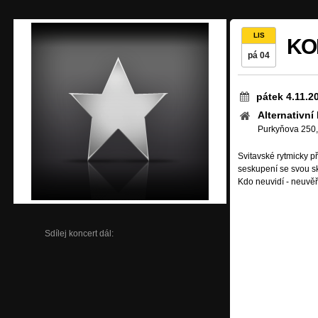
LIS
KON
pá 04
pátek 4.11.2
Alternativní 
Purkyňova 250,
Svitavské rytmicky p
seskupení se svou sk
Kdo neuvidí - neuvěř
Sdílej koncert dál: