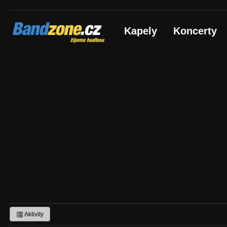
Bandzone.cz
Kapely
Koncerty
žijeme hudbou
Aktivity