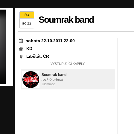
ŘÍJ
Soumrak band
so 22
sobota 22.10.2011 22:00
KD
Libštát, ČR
VYSTUPUJÍCÍ KAPELY:
Soumrak band
rock-big-beat
Jilemnice