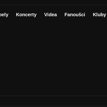
pely
Koncerty
Videa
Fanoušci
Kluby