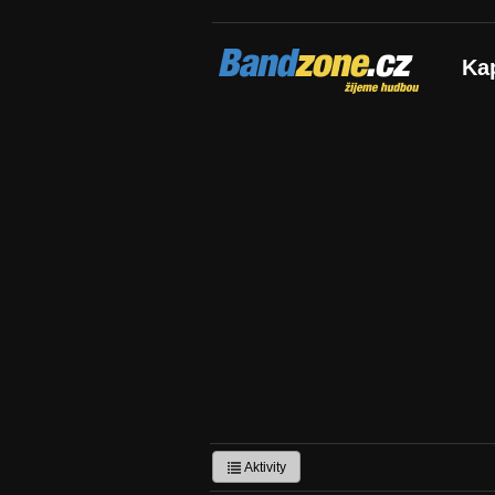
Bandzone.cz
Ka
žijeme hudbou
Aktivity