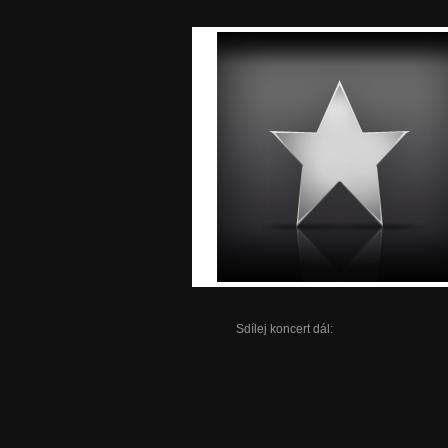
Sdílej koncert dál: