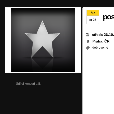
ŘÍJ
pos
st 26
středa 26.10
Praha, ČR
dobrovolné
Sdílej koncert dál: