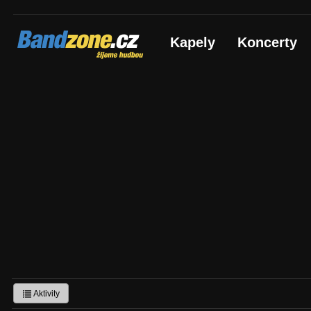
Bandzone.cz
Kapely
Koncerty
žijeme hudbou
Aktivity