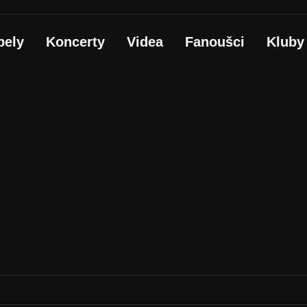
pely
Koncerty
Videa
Fanoušci
Kluby