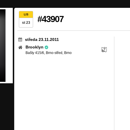
LIS
#43907
st 23
středa 23.11.2011
Brooklyn
Bašty 415/6, Brno-střed, Brno