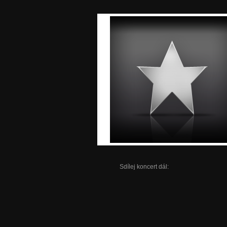
Sdílej koncert dál: