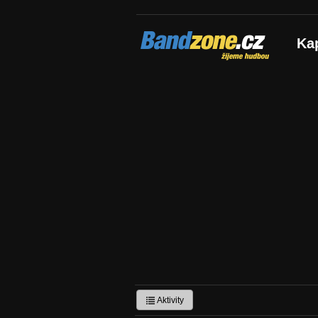
Bandzone.cz
Ka
žijeme hudbou
Aktivity