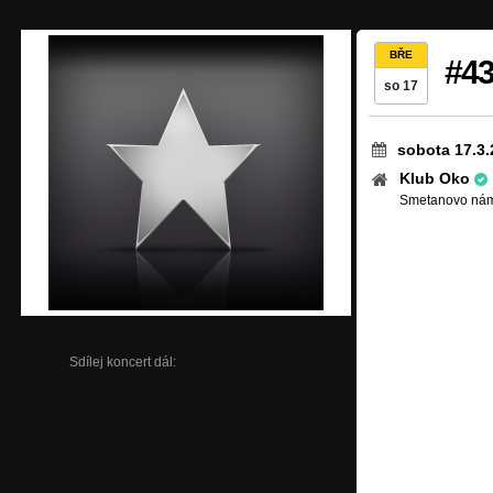
BŘE
#4
so 17
sobota 17.3.
Klub Oko
Smetanovo námě
Sdílej koncert dál: