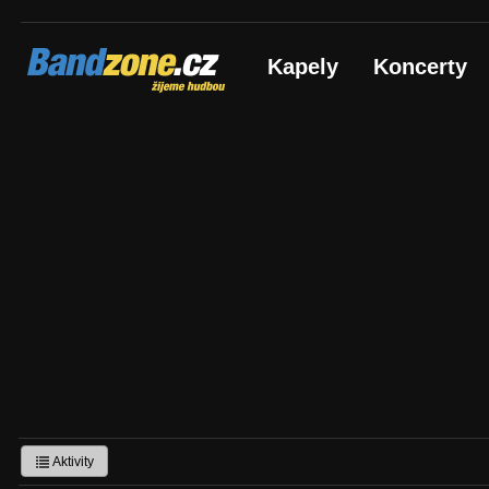
Bandzone.cz
Kapely
Koncerty
žijeme hudbou
Aktivity