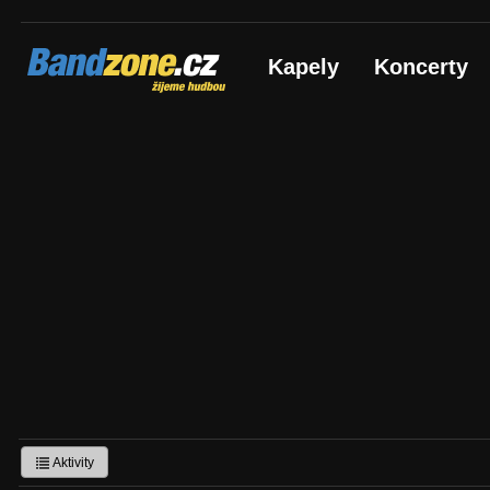
Bandzone.cz
Kapely
Koncerty
žijeme hudbou
Aktivity