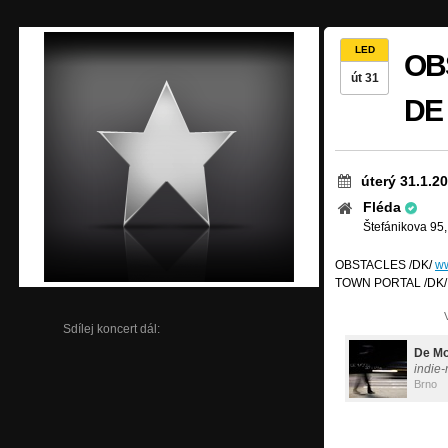
LED
OB
út 31
DE
úterý 31.1.2
Fléda
Štefánikova 95,
OBSTACLES /DK/
ww
TOWN PORTAL /DK
Sdílej koncert dál:
De M
indie-
Brno