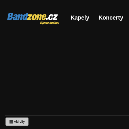
Bandzone.cz
Kapely
Koncerty
žijeme hudbou
Aktivity