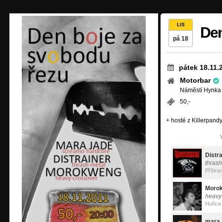
LIS
Den
pá 18
pátek 18.11.
Motorbar
Náměstí Hynka 
50,-
+ hosté z Killerpand
Distr
thrash
Příbra
Moro
heavy
Hořice
mara 