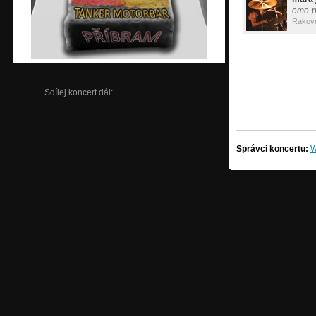
emo-p
Rakov
Sdílej koncert dál:
Správci koncertu:
W