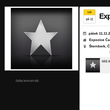
LIS
Exp
pá 11
pátek 11.11.
Expozice Č
Šternberk, 
SEE-
Sdílej koncert dál: