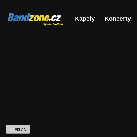
Bandzone.cz
Kapely
Koncerty
žijeme hudbou
Aktivity