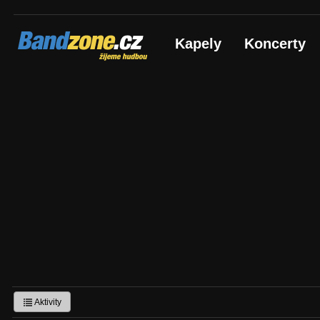
Bandzone.cz
Kapely
Koncerty
žijeme hudbou
Aktivity