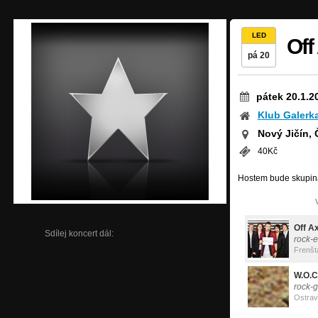
LED
Off
pá 20
pátek 20.1.2
Klub Galerk
Nový Jičín,
40Kč
Hostem bude skupin
Off A
Sdílej koncert dál:
rock-
Frenšt
W.O.C
rock-
Ostra