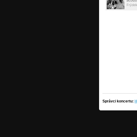
acoust
Frýdek
Správci koncertu:
H