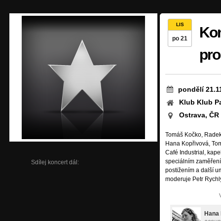
LIS
Kon
po 21
pro
pondělí 21.1
Klub Klub Pa
Ostrava, ČR
Tomáš Kočko, Radek P
Hana Kopřivová, Tom
Café Industrial, kap
speciálním zaměření
Sdílej koncert dál:
postižením a další u
moderuje Petr Rychl
Hana 