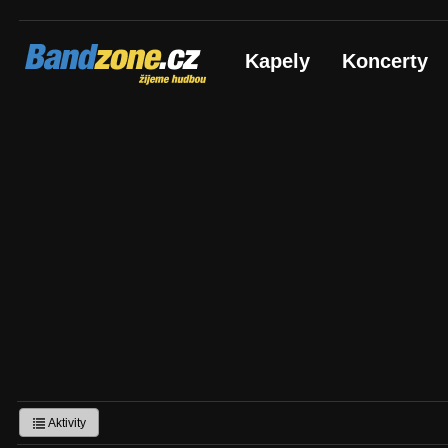
Bandzone.cz
Kapely
Koncerty
žijeme hudbou
Aktivity