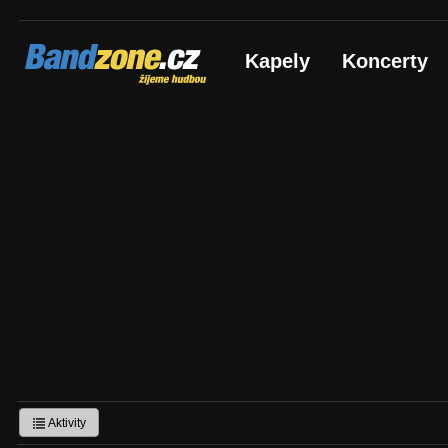
Bandzone.cz
Kapely
Koncerty
žijeme hudbou
Aktivity