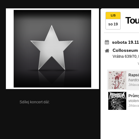
LIS
Tou
so 19
sobota 19.11
Collosseum
Vrátna 639/70, 
Raps
hardc
Jihlava
Průmy
viole
Sdílej koncert dál:
Jihlava