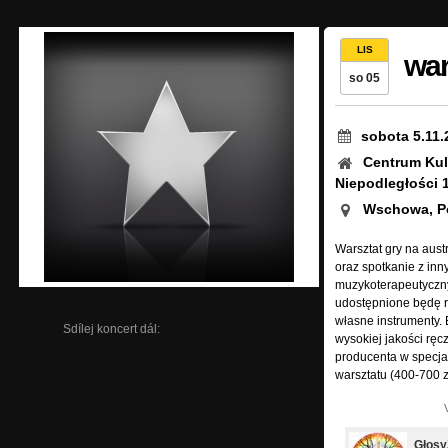
LIS
war
so 05
sobota 5.11.
Centrum Kult
Niepodległości 
Wschowa, P
Warsztat gry na aust
oraz spotkanie z inn
muzykoterapeutyczny
udostępnione będę r
własne instrumenty.
Sdílej koncert dál:
wysokiej jakości ręc
producenta w specja
warsztatu (400-700 z
Głosy