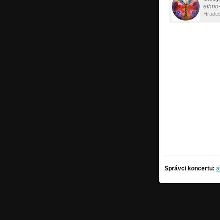
ethno
Hradec
Správci koncertu:
a