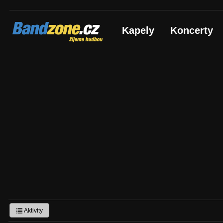
Bandzone.cz
Kapely
Koncerty
žijeme hudbou
Aktivity