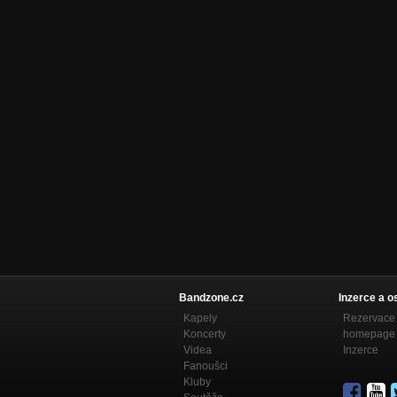
Bandzone.cz
Inzerce a o
Kapely
Rezervace 
Koncerty
homepage
Videa
Inzerce
Fanoušci
Kluby