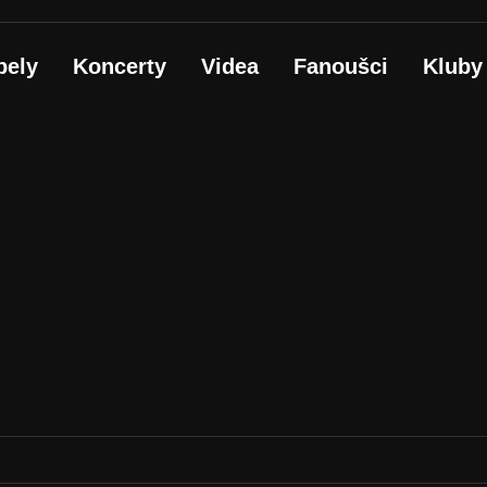
pely
Koncerty
Videa
Fanoušci
Kluby