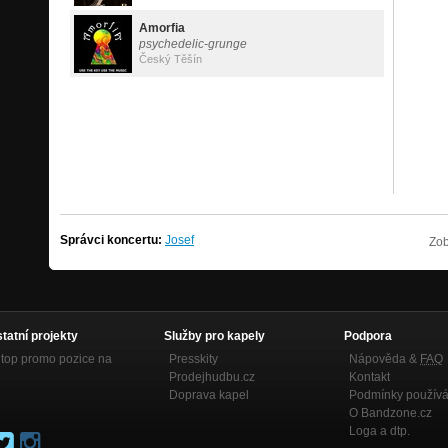
Amorfia
psychedelic-grunge
Český Těšín
Správci koncertu:
Josef
Zob
statní projekty
Služby pro kapely
Podpora
top promo pozice na
Presskity
Nápověda &
FAQ
Prodejhudbu.cz
Kontakt
Doprava kapel
Podmínky používá
O Bandzone.cz
Loga a dtp.