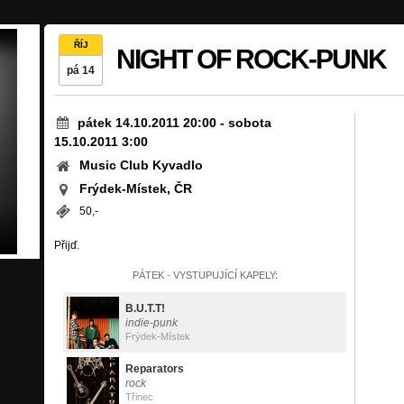
ŘÍJ
NIGHT OF ROCK-PUNK
pá 14
pátek 14.10.2011 20:00
-
sobota
15.10.2011 3:00
Music Club Kyvadlo
Frýdek-Místek, ČR
50,-
Přijď.
PÁTEK - VYSTUPUJÍCÍ KAPELY:
B.U.T.T!
indie-punk
Frýdek-Místek
Reparators
rock
Třinec