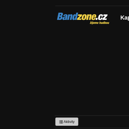
Bandzone.cz
Ka
žijeme hudbou
Aktivity