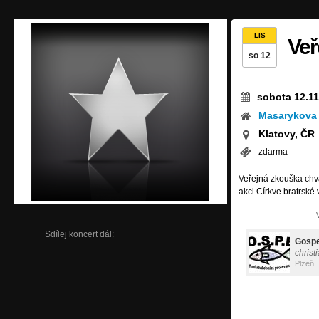
LIS
Veř
so 12
sobota 12.11
Masarykova
Klatovy, ČR
zdarma
Veřejná zkouška chva
akci Církve bratrské 
Sdílej koncert dál:
Gospe
christ
Plzeň