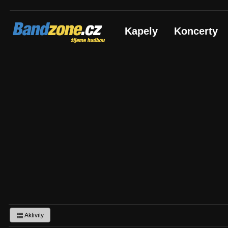
Bandzone.cz
Kapely
Koncerty
žijeme hudbou
Aktivity