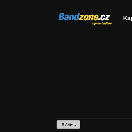
Bandzone.cz
Ka
žijeme hudbou
Aktivity