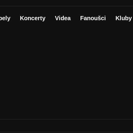
pely
Koncerty
Videa
Fanoušci
Kluby