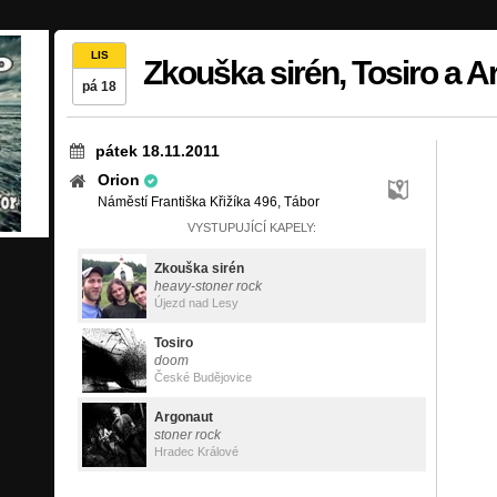
LIS
Zkouška sirén, Tosiro a A
pá 18
pátek 18.11.2011
Orion
Náměstí Františka Křižíka 496, Tábor
VYSTUPUJÍCÍ KAPELY:
Zkouška sirén
heavy-stoner rock
Újezd nad Lesy
Tosiro
doom
České Budějovice
Argonaut
stoner rock
Hradec Králové