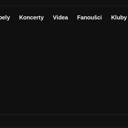
pely
Koncerty
Videa
Fanoušci
Kluby