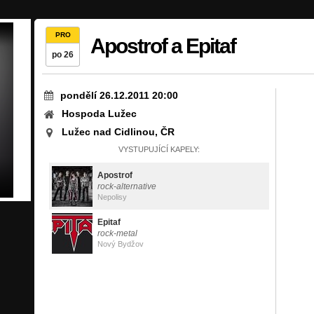
PRO
Apostrof a Epitaf
po 26
pondělí 26.12.2011 20:00
Hospoda Lužec
Lužec nad Cidlinou, ČR
VYSTUPUJÍCÍ KAPELY:
Apostrof
rock-alternative
Nepolisy
Epitaf
rock-metal
Nový Bydžov