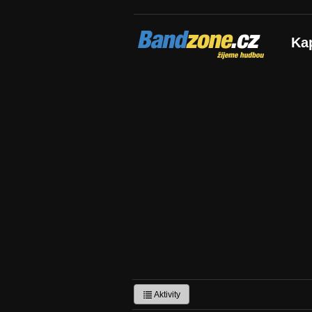
Bandzone.cz
Ka
žijeme hudbou
Aktivity