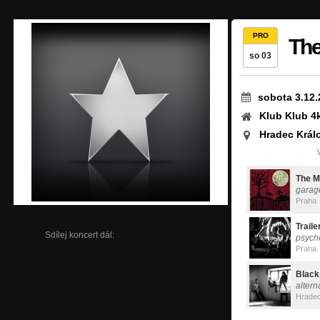
PRO
The
so 03
sobota 3.12.
Klub Klub 4
Hradec Král
The M
garag
Praha
Traile
Sdílej koncert dál:
psych
Praha
Black
altern
Hradec