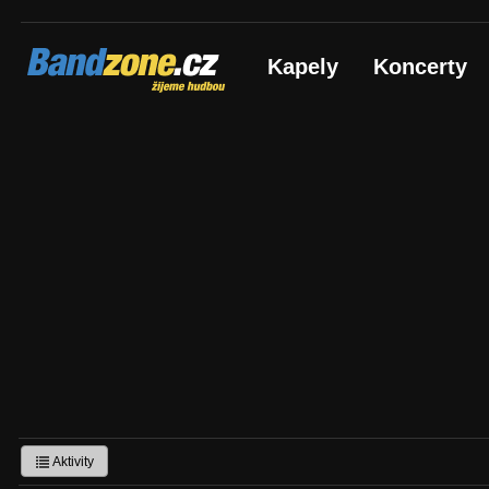
Bandzone.cz
Kapely
Koncerty
žijeme hudbou
Aktivity