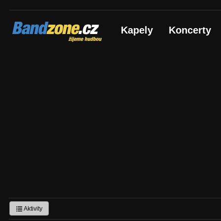
Bandzone.cz
Kapely
Koncerty
žijeme hudbou
Aktivity