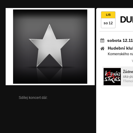
LIS
DU
so 12
sobota 12.11
Hudební klu
Komenského nám
Žádne
ska-p
Třemo
Sdílej koncert dál: