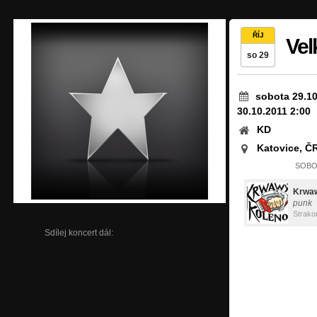
ŘÍJ
Vel
so 29
sobota 29.10
30.10.2011 2:00
KD
Katovice, Č
SOBOT
Krwa
punk
Strako
Sdílej koncert dál: