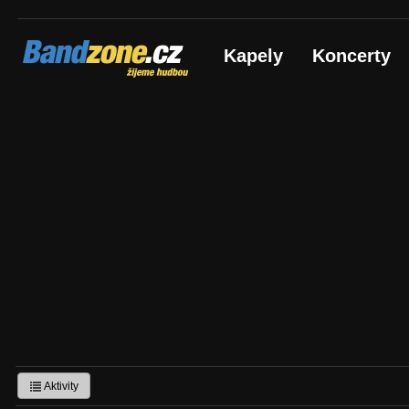
Bandzone.cz
Kapely
Koncerty
žijeme hudbou
Aktivity