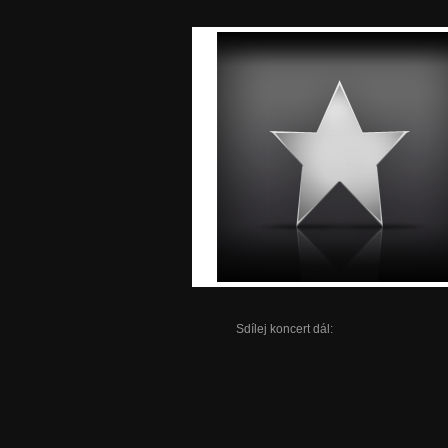
Sdílej koncert dál: