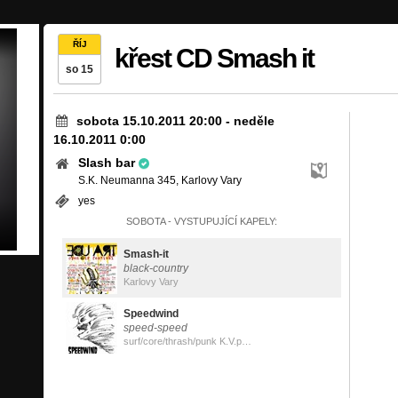
ŘÍJ
křest CD Smash it
so 15
sobota 15.10.2011 20:00
-
neděle
16.10.2011 0:00
Slash bar
S.K. Neumanna 345, Karlovy Vary
yes
SOBOTA - VYSTUPUJÍCÍ KAPELY:
Smash-it
black-country
Karlovy Vary
Speedwind
speed-speed
surf/core/thrash/punk K.V.periphery airport village OLŠOVÁ VRATA