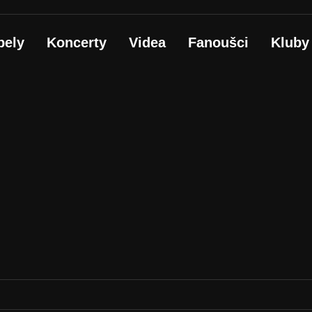
pely
Koncerty
Videa
Fanoušci
Kluby