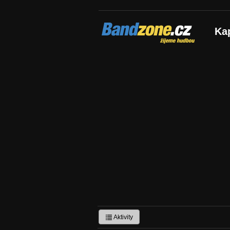
Bandzone.cz
Ka
žijeme hudbou
Aktivity