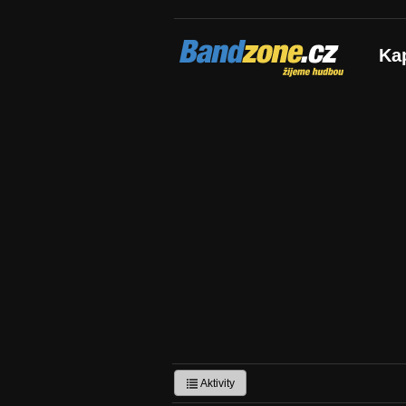
Bandzone.cz
Ka
žijeme hudbou
Aktivity