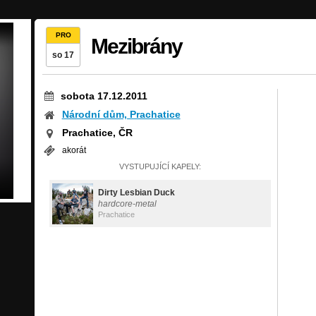
PRO
Mezibrány
so 17
sobota 17.12.2011
Národní dům, Prachatice
Prachatice, ČR
akorát
VYSTUPUJÍCÍ KAPELY:
Dirty Lesbian Duck
hardcore-metal
Prachatice