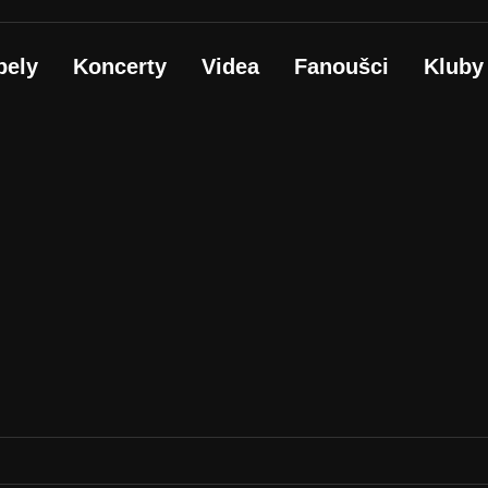
pely
Koncerty
Videa
Fanoušci
Kluby