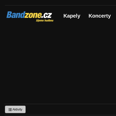
Bandzone.cz
Kapely
Koncerty
žijeme hudbou
Aktivity