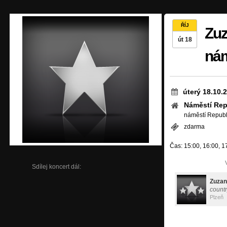
ŘÍJ
Zuz
út 18
nám
úterý 18.10.
Náměstí Rep
náměstí Republi
zdarma
Čas: 15:00, 16:00, 1
Sdílej koncert dál:
Zuzan
countr
Plzeň