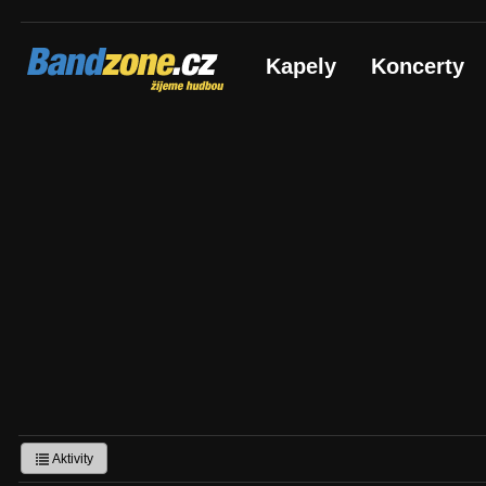
Bandzone.cz
Kapely
Koncerty
žijeme hudbou
Aktivity