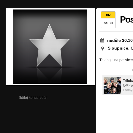
ŘÍJ
Pos
ne 30
neděle 30.10
Sloupnice, 
Trilobajti na posvíc
Trilob
folk-r
Litomy
Sdílej koncert dál: