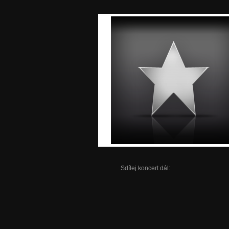
Sdílej koncert dál: