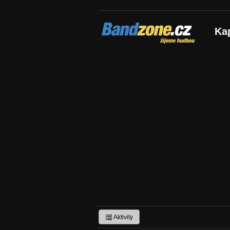
Bandzone.cz
Ka
žijeme hudbou
Aktivity