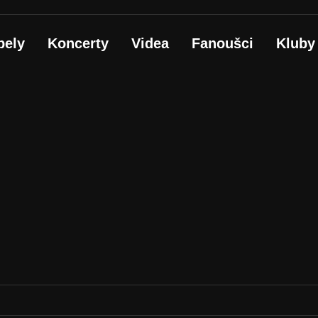
pely
Koncerty
Videa
Fanoušci
Kluby