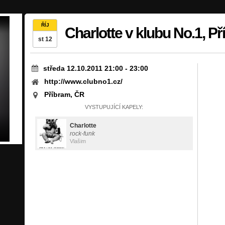
ŘÍJ
Charlotte v klubu No.1, P
st 12
středa 12.10.2011 21:00
-
23:00
http://www.clubno1.cz/
Příbram, ČR
VYSTUPUJÍCÍ KAPELY:
Charlotte
rock-funk
Vlašim