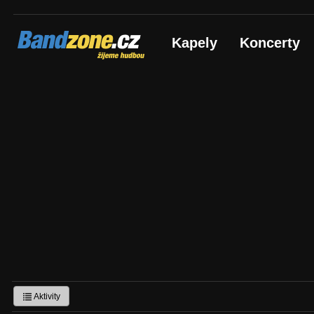
Bandzone.cz
Kapely
Koncerty
žijeme hudbou
Aktivity