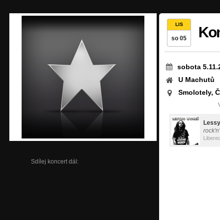
LIS
Kon
so 05
sobota 5.11.
U Machutů
Smolotely, 
Less
rock'n'
Libere
Sdílej koncert dál: