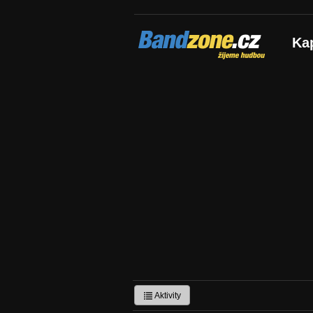
Bandzone.cz
Ka
žijeme hudbou
Aktivity