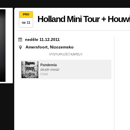
PRO
Holland Mini Tour + Houw
ne 11
neděle 11.12.2011
Amersfoort, Nizozemsko
VYSTUPUJÍCÍ KAPELY:
Pandemia
death-metal
Cheb