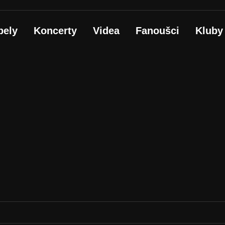
pely
Koncerty
Videa
Fanoušci
Kluby